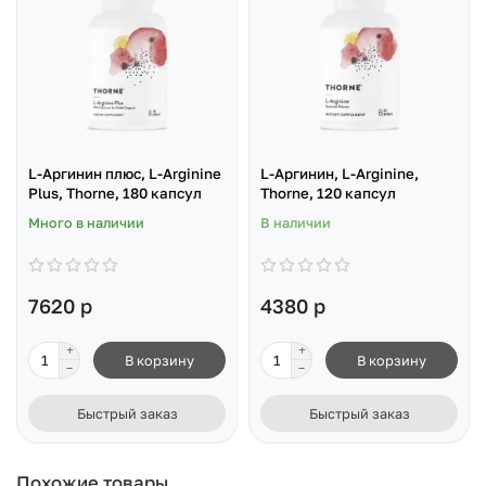
L-Аргинин плюс, L-Arginine
L-Аргинин, L-Arginine,
Plus, Thorne, 180 капсул
Thorne, 120 капсул
Много в наличии
В наличии
7620 р
4380 р
В корзину
В корзину
Быстрый заказ
Быстрый заказ
Похожие товары