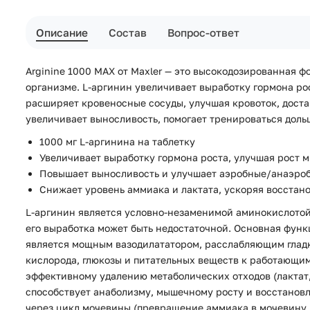
Описание
Состав
Вопрос-ответ
Arginine 1000 MAX от Maxler — это высокодозированная 
организме. L-аргинин увеличивает выработку гормона ро
расширяет кровеносные сосуды, улучшая кровоток, дост
увеличивает выносливость, помогает тренироваться доль
1000 мг L-аргинина на таблетку
Увеличивает выработку гормона роста, улучшая рост 
Повышает выносливость и улучшает аэробные/анаэро
Снижает уровень аммиака и лактата, ускоряя восстан
L-аргинин является условно-незаменимой аминокислотой,
его выработка может быть недостаточной. Основная функ
является мощным вазодилататором, расслабляющим гладк
кислорода, глюкозы и питательных веществ к работающи
эффективному удалению метаболических отходов (лактат,
способствует анаболизму, мышечному росту и восстановле
через цикл мочевины (превращение аммиака в мочевину 