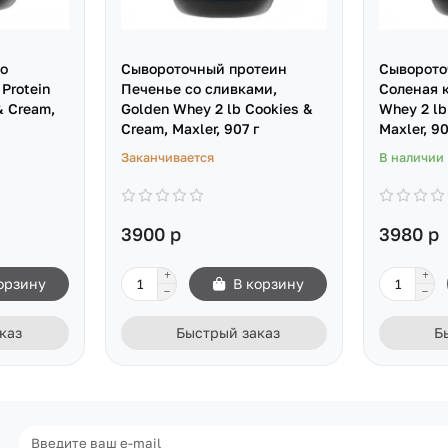
о
Сывороточный протеин
Сыворото
Protein
Печенье со сливками,
Соленая 
& Cream,
Golden Whey 2 lb Cookies &
Whey 2 lb
Cream, Maxler, 907 г
Maxler, 90
Заканчивается
В наличии
3900 р
3980 р
орзину
В корзину
каз
Быстрый заказ
Б