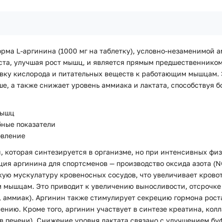
форма L-аргинина (1000 мг на таблетку), условно-незаменимой
ста, улучшая рост мышц, и является прямым предшественником 
авку кислорода и питательных веществ к работающим мышцам. 
ше, а также снижает уровень аммиака и лактата, способствуя 
мышц
бные показатели
овление
 которая синтезируется в организме, но при интенсивных физ
ция аргинина для спортсменов — производство оксида азота (N
ую мускулатуру кровеносных сосудов, что увеличивает кровот
м мышцам. Это приводит к увеличению выносливости, отсрочке
 аммиак). Аргинин также стимулирует секрецию гормона роста 
нию. Кроме того, аргинин участвует в синтезе креатина, кол
в печени). Снижение уровня лактата связано с улучшением б