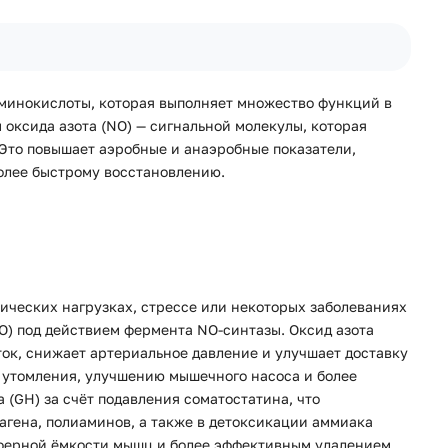
 аминокислоты, которая выполняет множество функций в
оксида азота (NO) — сигнальной молекулы, которая
Это повышает аэробные и анаэробные показатели,
более быстрому восстановлению.
ических нагрузках, стрессе или некоторых заболеваниях
O) под действием фермента NO-синтазы. Оксид азота
ок, снижает артериальное давление и улучшает доставку
 утомления, улучшению мышечного насоса и более
(GH) за счёт подавления соматостатина, что
лагена, полиаминов, а также в детоксикации аммиака
уферной ёмкости мышц и более эффективным удалением