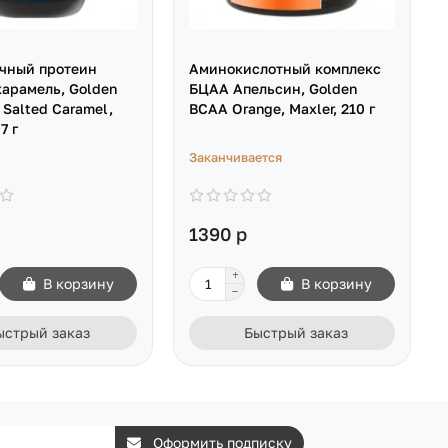
чный протеин
Аминокислотный комплекс
карамель, Golden
БЦАА Апельсин, Golden
 Salted Caramel,
BCAA Orange, Maxler, 210 г
7 г
Заканчивается
1390 р
В корзину
В корзину
ыстрый заказ
Быстрый заказ
Оформить подписку