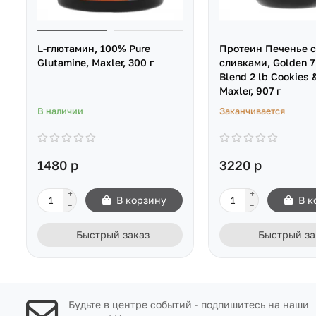
L-глютамин, 100% Pure
Протеин Печенье с
Glutamine, Maxler, 300 г
сливками, Golden 7 
Blend 2 lb Cookies 
Maxler, 907 г
В наличии
Заканчивается
1480 р
3220 р
В корзину
В к
Быстрый заказ
Быстрый за
Будьте в центре событий - подпишитесь на наши