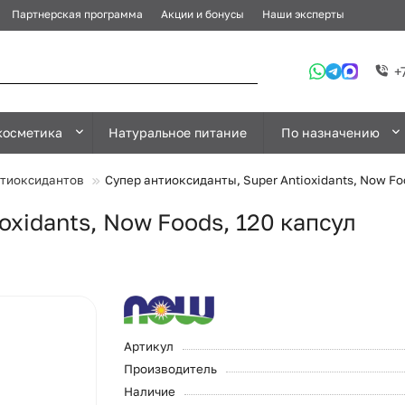
Партнерская программа
Акции и бонусы
Наши эксперты
+
косметика
Натуральное питание
По назначению
нтиоксидантов
Супер антиоксиданты, Super Antioxidants, Now Fo
oxidants, Now Foods, 120 капсул
Артикул
Производитель
Наличие