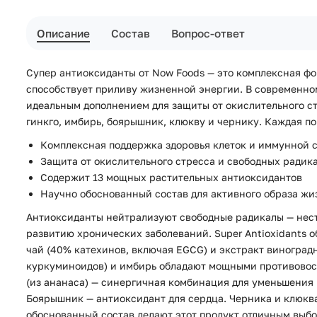
Описание
Состав
Вопрос-ответ
Супер антиоксиданты от Now Foods — это комплексная фо
способствует приливу жизненной энергии. В современном
идеальным дополнением для защиты от окислительного ст
гинкго, имбирь, боярышник, клюкву и чернику. Каждая п
Комплексная поддержка здоровья клеток и иммунной 
Защита от окислительного стресса и свободных радик
Содержит 13 мощных растительных антиоксидантов
Научно обоснованный состав для активного образа жи
Антиоксиданты нейтрализуют свободные радикалы — нест
развитию хронических заболеваний. Super Antioxidants 
чай (40% катехинов, включая EGCG) и экстракт виногра
куркуминоидов) и имбирь обладают мощными противовос
(из ананаса) — синергичная комбинация для уменьшения
Боярышник — антиоксидант для сердца. Черника и клюкв
обоснованный состав делают этот продукт отличным выбор