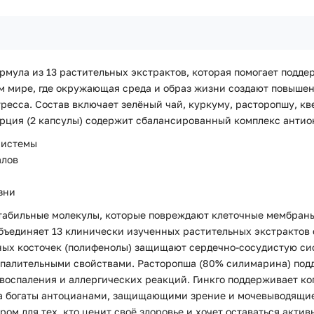
рмула из 13 растительных экстрактов, которая помогает подде
 мире, где окружающая среда и образ жизни создают повышенн
ресса. Состав включает зелёный чай, куркуму, расторопшу, кв
орция (2 капсулы) содержит сбалансированный комплекс антио
системы
алов
зни
абильные молекулы, которые повреждают клеточные мембраны,
объединяет 13 клинически изученных растительных экстрактов
дных косточек (полифенолы) защищают сердечно-сосудистую си
палительными свойствами. Расторопша (80% силимарина) под
 воспаления и аллергических реакций. Гинкго поддерживает к
а богаты антоцианами, защищающими зрение и мочевыводящие
ом для тех, кто ценит своё здоровье и хочет оставаться акт