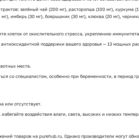
рактов: зелёный чай (200 мг), расторопша (100 мг), куркума (1
0 мг), имбирь (30 мг), боярышник (30 мг), клюква (20 мг), черник
те клеток от окислительного стресса, укреплению иммунитет
й антиоксидантной поддержки вашего здоровья — 13 мощных рас
вотных месте.
ся со специалистом, особенно при беременности, в период г
а или отсутствует.
избегайте воздействия влаги, света, высоких и низких темпер
ений товаров на purehub.ru. Однако производители могут обно