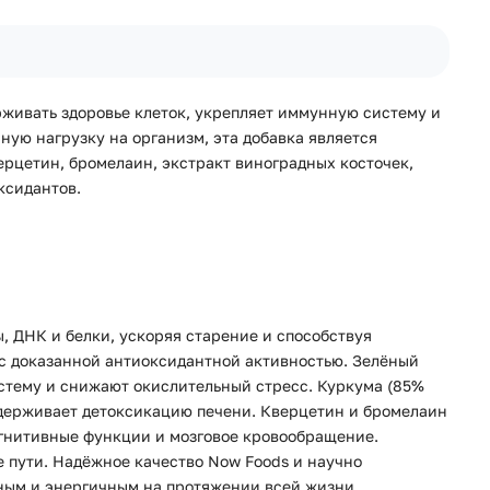
рживать здоровье клеток, укрепляет иммунную систему и
ую нагрузку на организм, эта добавка является
ерцетин, бромелаин, экстракт виноградных косточек,
ксидантов.
 ДНК и белки, ускоряя старение и способствуя
 с доказанной антиоксидантной активностью. Зелёный
стему и снижают окислительный стресс. Куркума (85%
держивает детоксикацию печени. Кверцетин и бромелаин
огнитивные функции и мозговое кровообращение.
 пути. Надёжное качество Now Foods и научно
ивным и энергичным на протяжении всей жизни.