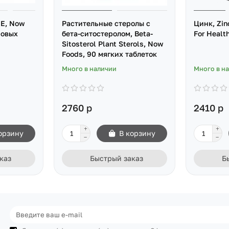
 E, Now
Растительные стеролы с
Цинк, Zin
новых
бета-ситостеролом, Beta-
For Healt
Sitosterol Plant Sterols, Now
Foods, 90 мягких таблеток
Много в наличии
Много в н
2760 р
2410 р
орзину
В корзину
каз
Быстрый заказ
Б