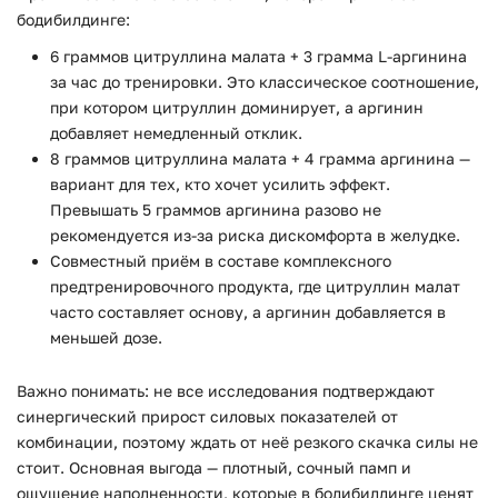
бодибилдинге:
6 граммов цитруллина малата + 3 грамма L-аргинина
за час до тренировки. Это классическое соотношение,
при котором цитруллин доминирует, а аргинин
добавляет немедленный отклик.
8 граммов цитруллина малата + 4 грамма аргинина —
вариант для тех, кто хочет усилить эффект.
Превышать 5 граммов аргинина разово не
рекомендуется из-за риска дискомфорта в желудке.
Совместный приём в составе комплексного
предтренировочного продукта, где цитруллин малат
часто составляет основу, а аргинин добавляется в
меньшей дозе.
Важно понимать: не все исследования подтверждают
синергический прирост силовых показателей от
комбинации, поэтому ждать от неё резкого скачка силы не
стоит. Основная выгода — плотный, сочный памп и
ощущение наполненности, которые в бодибилдинге ценят