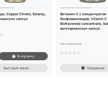
и, Copper Citrate, Solaray,
Витамин C с концентратом
рианских капсул
биофлавоноидов, Vitamin C 
Bioflavonoid concentrate, So
вегетарианских капсул
Нет в наличии
В корзину
Быстрый заказ
Предзаказ