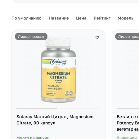
По умолчанию
Название
Цена
Рейтинг
Модель
Лидер продаж
Лидер про
Solaray Магний Цитрат, Magnesium
Бетаин с 
Citrate, 90 капсул
Potency Be
вегетариа
Много в наличии
В наличии