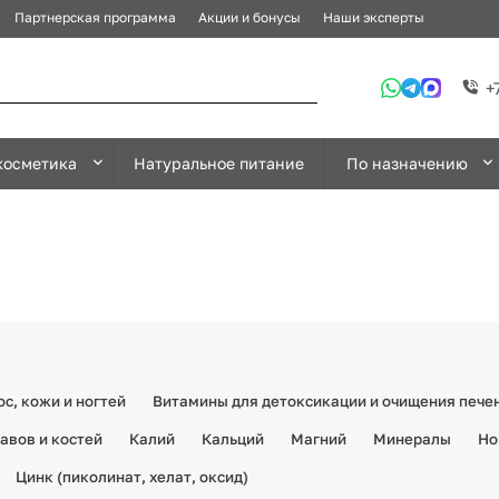
Партнерская программа
Акции и бонусы
Наши эксперты
+
косметика
Натуральное питание
По назначению
с, кожи и ногтей
Витамины для детоксикации и очищения пече
авов и костей
Калий
Кальций
Магний
Минералы
Но
Цинк (пиколинат, хелат, оксид)