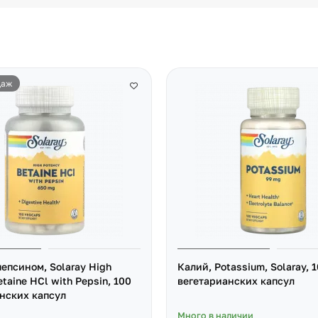
даж
пепсином, Solaray High
Калий, Potassium, Solaray, 
taine HCl with Pepsin, 100
вегетарианских капсул
нских капсул
Много в наличии