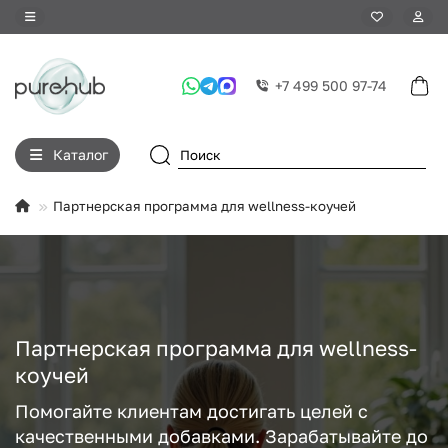
Эксклюзивное предложение
+7 499 500 97-74
Подписка на новости
Каталог
Скидка 5% на первый заказ при подписке на рассылку
Партнерская программа для wellness-коучей
Получайте первыми информацию о новых поступлениях,
специальных скидках и персональных предложениях.
Партнерская программа для wellness-
коучей
Оформить подписку
Помогайте клиентам достигать целей с
Я прочитал(а) и согласен(на) с условиями
Оферта
качественными добавками. Зарабатывайте до