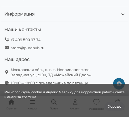
Информация
Наши контакты
+7 499 500 97-74
store@purehub.ru
Наш адрес
Московская обл., п. г. т. Новоивановское,
Западная ул., с100, ТД «Можайский Двор».
10:00 — 18:00 c понедельника по пятницу
Мы используем cookie и Яндекс Метрику для корректной работы сайта
и анализа трафика.
Хорошо
Главная
Каталог
Поиск
Аккаунт
Избранное
Корзина