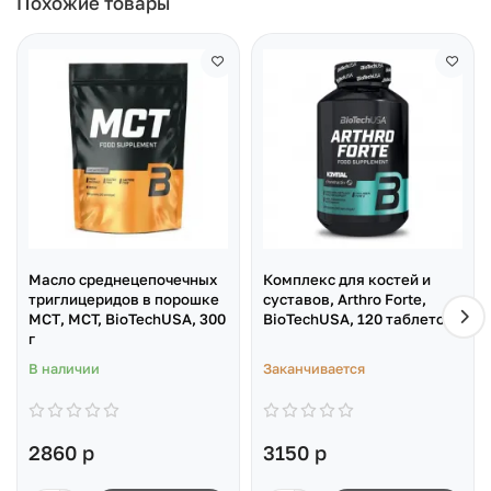
Похожие товары
Масло среднецепочечных
Комплекс для костей и
триглицеридов в порошке
суставов, Arthro Forte,
МСТ, MCT, BioTechUSA, 300
BioTechUSA, 120 таблеток
г
В наличии
Заканчивается
2860 р
3150 р